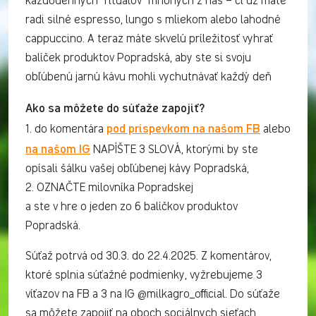
každodenných "rituálov" mnohých z nás – či už máte
radi silné espresso, lungo s mliekom alebo lahodné
cappuccino. A teraz máte skvelú príležitosť vyhrať
balíček produktov Popradská, aby ste si svoju
obľúbenú jarnú kávu mohli vychutnávať každý deň
Ako sa môžete do súťaže zapojiť?
pod príspevkom na našom FB
1. do komentára
alebo
na našom IG
NAPÍŠTE 3 SLOVÁ, ktorými by ste
opísali šálku vašej obľúbenej kávy Popradská,
2. OZNAČTE milovníka Popradskej
a ste v hre o jeden zo 6 balíčkov produktov
Popradská.
Súťaž potrvá od 30.3. do 22.4.2025. Z komentárov,
ktoré splnia súťažné podmienky, vyžrebujeme 3
víťazov na FB a 3 na IG @milkagro_official. Do súťaže
sa môžete zapojiť na oboch sociálnych sieťach,