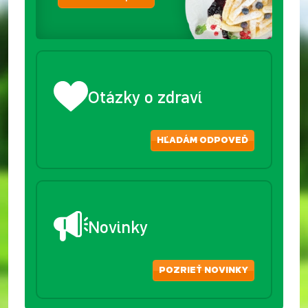
Otázky o zdraví
HĽADÁM ODPOVEĎ
Novinky
POZRIEŤ NOVINKY