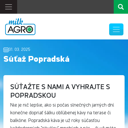
31. 03. 2025
Súťaž Popradská
SÚŤAŽTE S NAMI A VYHRAJTE S
POPRADSKOU
Nie je nič lepšie, ako si počas slnečných jarných dní
konečne dopriať šálku obľúbenej kávy na terase či
balkóne. Popradská káva je už roky súčasťou