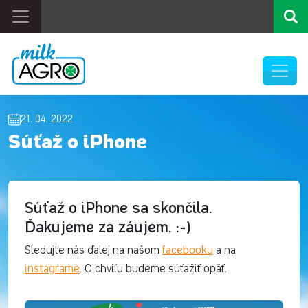
21. 04. 2022
Súťaž o iPhone
Súťaž o iPhone sa skončila.
Ďakujeme za záujem. :-)
Sledujte nás ďalej na našom
facebooku
a na
instagrame
. O chvíľu budeme súťažiť opäť.