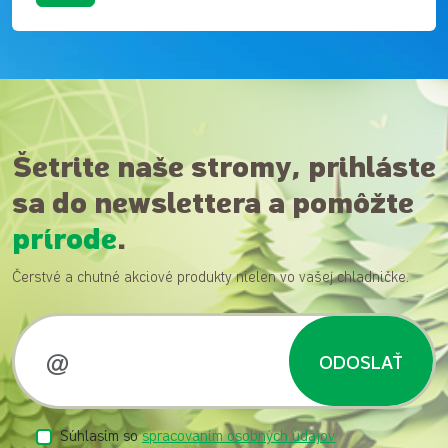
Šetrite naše stromy, prihláste
sa do newslettera a pomôžte
prírode
.
Čerstvé a chutné akciové produkty nielen vo vašej chladničke.
ODOSLAŤ
Súhlasím so
spracovaním osobných údajov