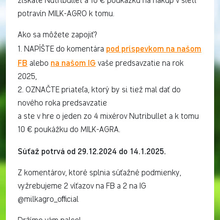
získate Nutribullet a 10 € poukážku na nákup v sieti
potravín MILK-AGRO k tomu.
Ako sa môžete zapojiť?
pod príspevkom na našom
1. NAPÍŠTE do komentára
FB
na našom IG
alebo
vaše predsavzatie na rok
2025,
2. OZNAČTE priateľa, ktorý by si tiež mal dať do
nového roka predsavzatie
a ste v hre o jeden zo 4 mixérov Nutribullet a k tomu
10 € poukážku do MILK-AGRA.
Súťaž potrvá od 29.12.2024 do 14.1.2025.
Z komentárov, ktoré splnia súťažné podmienky,
vyžrebujeme 2 víťazov na FB a 2 na IG
@milkagro_official