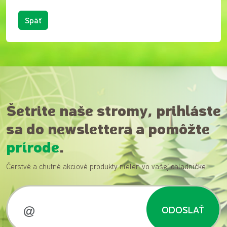
Späť
Šetrite naše stromy, prihláste
sa do newslettera a pomôžte
prírode
.
Čerstvé a chutné akciové produkty nielen vo vašej chladničke.
ODOSLAŤ