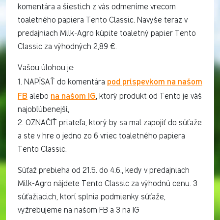
komentára a šiestich z vás odmeníme vrecom
toaletného papiera Tento Classic. Navyše teraz v
predajniach Milk-Agro kúpite toaletný papier Tento
Classic za výhodných 2,89 €.
Vašou úlohou je:
pod príspevkom na našom
1. NAPÍSAŤ do komentára
FB
na našom IG
alebo
, ktorý produkt od Tento je váš
najobľúbenejší,
2. OZNAČIŤ priateľa, ktorý by sa mal zapojiť do súťaže
a ste v hre o jedno zo 6 vriec toaletného papiera
Tento Classic.
Súťaž prebieha od 21.5. do 4.6., kedy v predajniach
Milk-Agro nájdete Tento Classic za výhodnú cenu. 3
súťažiacich, ktorí splnia podmienky súťaže,
vyžrebujeme na našom FB a 3 na IG