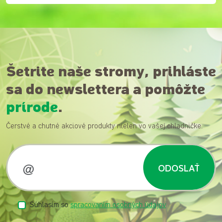
Šetrite naše stromy, prihláste
sa do newslettera a pomôžte
prírode
.
Čerstvé a chutné akciové produkty nielen vo vašej chladničke.
ODOSLAŤ
Súhlasím so
spracovaním osobných údajov