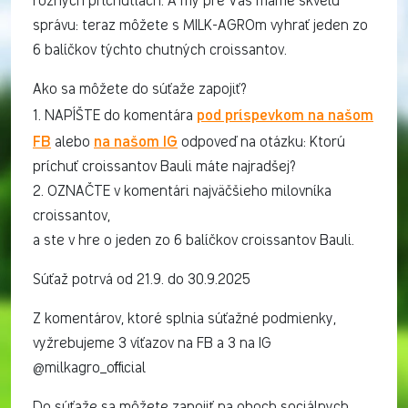
rôznych príchutiach. A my pre Vás máme skvelú
správu: teraz môžete s MILK-AGROm vyhrať jeden zo
6 balíčkov týchto chutných croissantov.
Ako sa môžete do súťaže zapojiť?
pod príspevkom na našom
1. NAPÍŠTE do komentára
FB
na našom IG
alebo
odpoveď na otázku: Ktorú
príchuť croissantov Bauli máte najradšej?
2. OZNAČTE v komentári najväčšieho milovníka
croissantov,
a ste v hre o jeden zo 6 balíčkov croissantov Bauli.
Súťaž potrvá od 21.9. do 30.9.2025
Z komentárov, ktoré splnia súťažné podmienky,
vyžrebujeme 3 víťazov na FB a 3 na IG
@milkagro_official
Do súťaže sa môžete zapojiť na oboch sociálnych