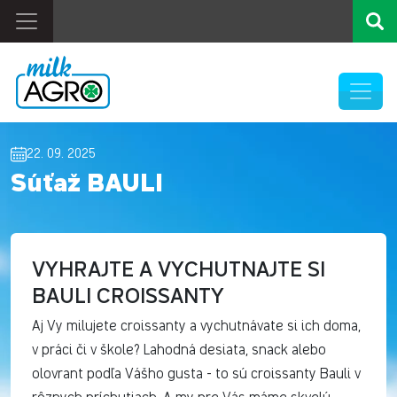
22. 09. 2025
Súťaž BAULI
VYHRAJTE A VYCHUTNAJTE SI
BAULI CROISSANTY
Aj Vy milujete croissanty a vychutnávate si ich doma,
v práci či v škole? Lahodná desiata, snack alebo
olovrant podľa Vášho gusta - to sú croissanty Bauli v