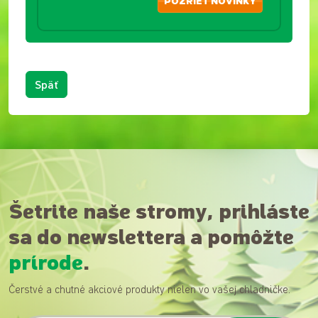
POZRIEŤ NOVINKY
Späť
Šetrite naše stromy, prihláste
sa do newslettera a pomôžte
prírode
.
Čerstvé a chutné akciové produkty nielen vo vašej chladničke.