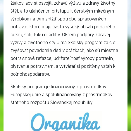
žiakov, aby si osvojili zdravú výživu a zdravý životný
štýl, a to uľahčením prístupu k čerstvým mliečnym
výrobkom, a tým znížiť spotrebu spracovaných
potravín, ktoré majú často vysoký obsah pridaného
cukru, soli, tuku či aditív. Okrem podpory zdravej
výživy a životného štýlu má Školský program za cieľ
zvyšovať povedomie detí v otázkach, ako sú miestne
potravinové reťazce, udržateľnosť výroby potravín,
plytvanie potravinami a vytvárať si pozitívny vzťah k
poľnohospodárstvu.
Školský program je financovaný z prostriedkov
Európskej únie a spolufinancovaný z prostriedkov
štátneho rozpočtu Slovenskej republiky.