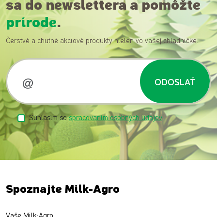
sa do newslettera a pomôžte
prírode
.
Čerstvé a chutné akciové produkty nielen vo vašej chladničke.
ODOSLAŤ
Súhlasím so
spracovaním osobných údajov
Spoznajte Milk-Agro
Vaše Milk-Agro