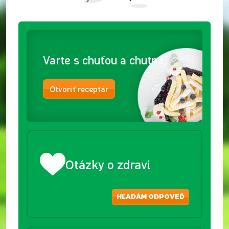
Varte s chuťou a chutne
Otvoriť receptár
Otázky o zdraví
HĽADÁM ODPOVEĎ