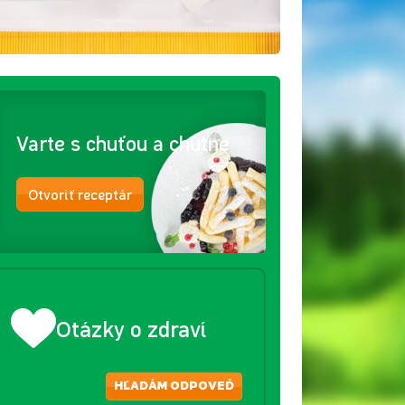
Varte s chuťou a chutne
Otvoriť receptár
Otázky o zdraví
HĽADÁM ODPOVEĎ