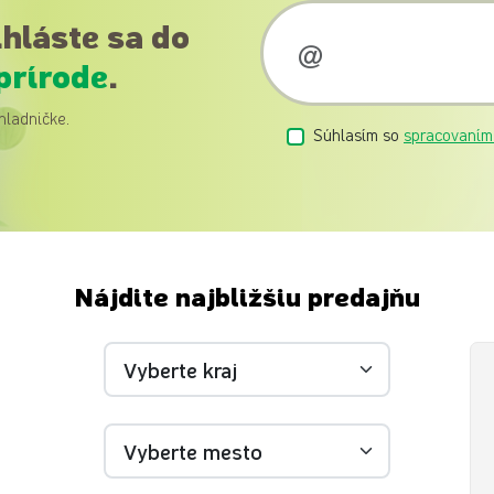
ihláste sa do
prírode
.
hladničke.
Súhlasím so
spracovaním
Nájdite najbližšiu predajňu