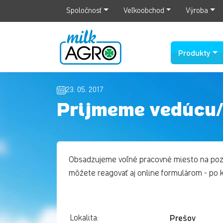
Spoločnosť
Veľkoobchod
Výroba
Produkty
23. 05. 2017
Prijmeme vedúcu/
Obsadzujeme voľné pracovné miesto na pozí
môžete reagovať aj online formulárom - po k
Prešov
Lokalita: