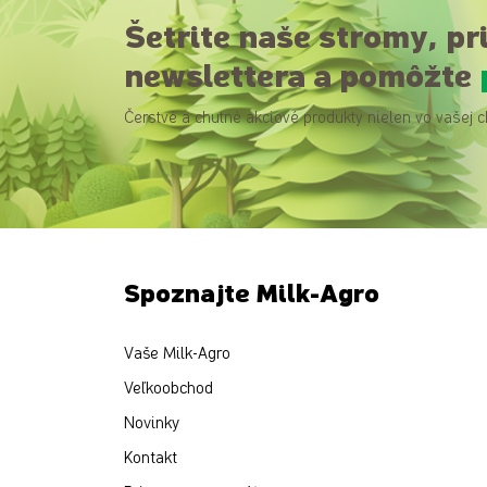
Šetrite naše stromy, pr
newslettera a pomôžte
Čerstvé a chutné akciové produkty nielen vo vašej c
Spoznajte Milk-Agro
Vaše Milk-Agro
Veľkoobchod
Novinky
Kontakt