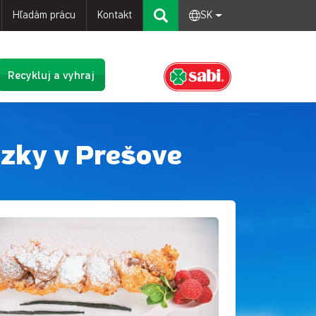
Hľadám prácu
Kontakt
SK
Recykluj a vyhraj
zky v Prešove