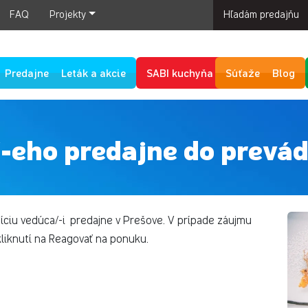
FAQ
Projekty
Hľadám predajňu
Predajne
Leták a akcie
SABI kuchyňa
Súťaže
Blog
-eho predajne do prevád
ciu vedúca/-i predajne v Prešove. V prípade záujmu
liknutí na Reagovať na ponuku.