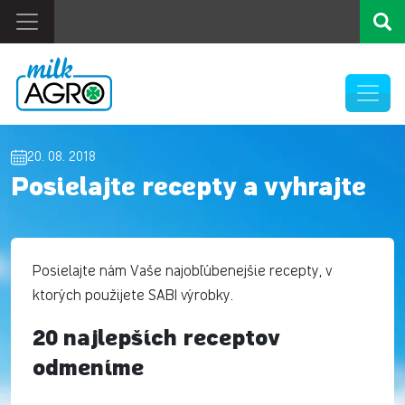
20. 08. 2018
Posielajte recepty a vyhrajte
Posielajte nám Vaše najobľúbenejšie recepty, v
ktorých použijete SABI výrobky.
20 najlepších receptov
odmeníme