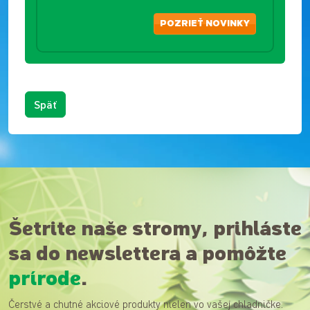
POZRIEŤ NOVINKY
Späť
Šetrite naše stromy, prihláste
sa do newslettera a pomôžte
prírode
.
Čerstvé a chutné akciové produkty nielen vo vašej chladničke.