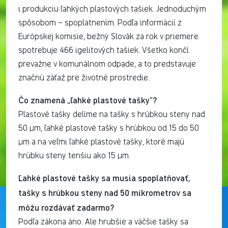
i produkciu ľahkých plastových tašiek. Jednoduchým
spôsobom – spoplatnením. Podľa informácií z
Európskej komisie, bežný Slovák za rok v priemere
spotrebuje 466 igelitových tašiek. Všetko končí
prevažne v komunálnom odpade, a to predstavuje
značnú záťaž pre životné prostredie.
Čo znamená „ľahké plastové tašky“?
Plastové tašky delíme na tašky s hrúbkou steny nad
50 μm, ľahké plastové tašky s hrúbkou od 15 do 50
μm a na veľmi ľahké plastové tašky, ktoré majú
hrúbku steny tenšiu ako 15 μm.
Ľahké plastové tašky sa musia spoplatňovať,
tašky s hrúbkou steny nad 50 mikrometrov sa
môžu rozdávať zadarmo?
Podľa zákona áno. Ale hrubšie a väčšie tašky sa