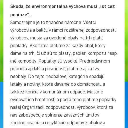
Škoda, že environmentálna výchova musí „ísť cez
peniaze“…
Samozrejme je to finančne náročné. Všetci
výrobcovia a baliči, v rámci rozšírenej zodpovednosti
výrobcov, musia za uvedené obaly na trh platiť
poplatky. Ako firma platíme za každý obal, ktorý
dáme na trh, či už sú to plasty, papier, kompozit resp.
iné komodity. Poplatky sú vysoké. Prednedávnom
pribudla aj ďalšia povinnosť, platíme aj za tzv.
neobaly. Do tejto neobalovej kategórie spadajú
letáky a noviny, ktoré dávame do domácnosti, a
taktiež končia v komunálnom odpade. Musíme
evidovať ich hmotnosť, a podľa toho platíme poplatky
našej Organizácii zodpovednosti výrobcov, ktorá za
nás zabezpečuje splnenie záväzných limitov
zhodnocovania a recyklácie odpadov z obalov a