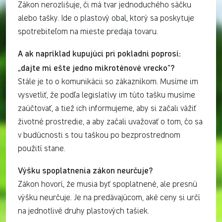
Zákon nerozlišuje, či má tvar jednoduchého sáčku
alebo tašky. Ide o plastový obal, ktorý sa poskytuje
spotrebiteľom na mieste predaja tovaru.
A ak napríklad kupujúci pri pokladni poprosí:
„dajte mi ešte jedno mikroténové vrecko“?
Stále je to o komunikácii so zákazníkom. Musíme im
vysvetliť, že podľa legislatívy im túto tašku musíme
zaúčtovať, a tiež ich informujeme, aby si začali vážiť
životné prostredie, a aby začali uvažovať o tom, čo sa
v budúcnosti s tou taškou po bezprostrednom
použití stane.
Výšku spoplatnenia zákon neurčuje?
Zákon hovorí, že musia byť spoplatnené, ale presnú
výšku neurčuje. Je na predávajúcom, aké ceny si určí
na jednotlivé druhy plastových tašiek.