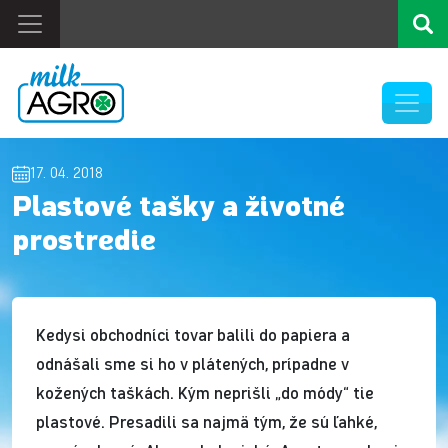
17. 04. 2018
Plastové tašky a životné
prostredie
Kedysi obchodníci tovar balili do papiera a
odnášali sme si ho v plátených, prípadne v
kožených taškách. Kým neprišli „do módy“ tie
plastové. Presadili sa najmä tým, že sú ľahké,