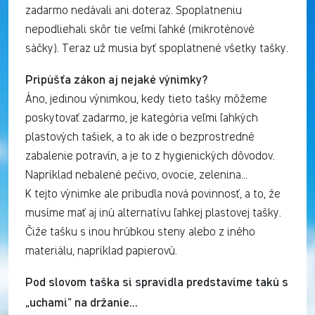
zadarmo nedávali ani doteraz. Spoplatneniu
nepodliehali skôr tie veľmi ľahké (mikroténové
sáčky). Teraz už musia byť spoplatnené všetky tašky.
Pripúšťa zákon aj nejaké výnimky?
Áno, jedinou výnimkou, kedy tieto tašky môžeme
poskytovať zadarmo, je kategória veľmi ľahkých
plastových tašiek, a to ak ide o bezprostredné
zabalenie potravín, a je to z hygienických dôvodov.
Napríklad nebalené pečivo, ovocie, zelenina…
K tejto výnimke ale pribudla nová povinnosť, a to, že
musíme mať aj inú alternatívu ľahkej plastovej tašky.
Čiže tašku s inou hrúbkou steny alebo z iného
materiálu, napríklad papierovú.
Pod slovom taška si spravidla predstavíme takú s
„uchami“ na držanie…