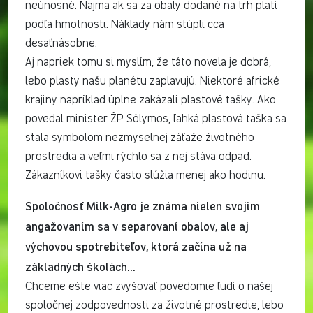
neúnosné. Najmä ak sa za obaly dodané na trh platí
podľa hmotnosti. Náklady nám stúpli cca
desaťnásobne.
Aj napriek tomu si myslím, že táto novela je dobrá,
lebo plasty našu planétu zaplavujú. Niektoré africké
krajiny napríklad úplne zakázali plastové tašky. Ako
povedal minister ŽP Sólymos, ľahká plastová taška sa
stala symbolom nezmyselnej záťaže životného
prostredia a veľmi rýchlo sa z nej stáva odpad.
Zákazníkovi tašky často slúžia menej ako hodinu.
Spoločnosť Milk-Agro je známa nielen svojim
angažovaním sa v separovaní obalov, ale aj
výchovou spotrebiteľov, ktorá začína už na
základných školách…
Chceme ešte viac zvyšovať povedomie ľudí o našej
spoločnej zodpovednosti za životné prostredie, lebo