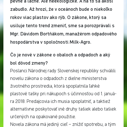
pevné a lacné. Ale neekologické. A na to sa akosi
zabudlo. Až hrozí, že v oceánoch bude o niekoľko
rokov viac plastov ako rýb. O zákone, ktorý sa
usiluje tento trend zmeniť, sme sa porozprávali s
Mgr. Dávidom Bortňákom, manažérom odpadového
hospodárstva v spoločnosti Milk-Agro.
Čo je nové v zákone o obaloch a odpadoch a aký
bol dôvod zmeny?
Poslanci Národnej rady Slovenskej republiky schválili
novelu zákona o odpadoch z dielne ministerstva
životného prostredia, ktorá spoplatnila ľahké
plastové tašky pri nákupoch s účinnosťou od 1. januá­
ra 2018. Predajcovia ich musia spoplatniť, a taktiež
alternatívne poskytovať iné druhy tašiek alebo tašiek
určených na opakované použitie.
Novela zákona má jediný cieľ – znížiť spotrebu, a tým