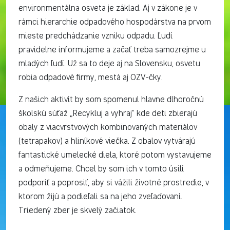
environmentálna osveta je základ. Aj v zákone je v
rámci hierarchie odpadového hospodárstva na prvom
mieste predchádzanie vzniku odpadu. Ľudí
pravidelne informujeme a začať treba samozrejme u
mladých ľudí. Už sa to deje aj na Slovensku, osvetu
robia odpadové firmy, mestá aj OZV-čky.
Z našich aktivít by som spomenul hlavne dlhoročnú
školskú súťaž „Recykluj a vyhraj“ kde deti zbierajú
obaly z viacvrstvových kombinovaných materiálov
(tetrapakov) a hliníkové viečka. Z obalov vytvárajú
fantastické umelecké diela, ktoré potom vystavujeme
a odmeňujeme. Chcel by som ich v tomto úsilí
podporiť a poprosiť, aby si vážili životné prostredie, v
ktorom žijú a podieľali sa na jeho zveľaďovaní.
Triedený zber je skvelý začiatok.