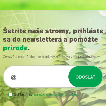
Šetrite naše stromy, prihláste
sa do newslettera a pomôžte
prírode
.
Čerstvé a chutné akciové produkty nielen vo vašej chladničke.
ODOSLAŤ
Súhlasím so
spracovaním osobných údajov