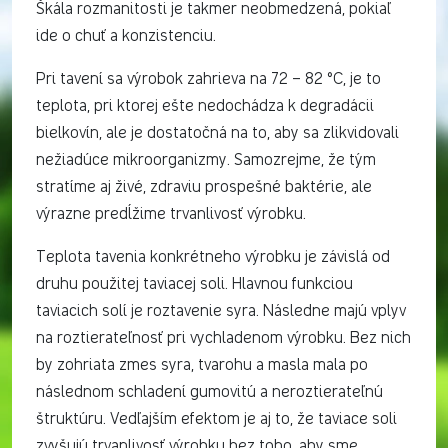
Škála rozmanitosti je takmer neobmedzená, pokiaľ
ide o chuť a konzistenciu.
Pri tavení sa výrobok zahrieva na 72 – 82 °C, je to
teplota, pri ktorej ešte nedochádza k degradácii
bielkovín, ale je dostatočná na to, aby sa zlikvidovali
nežiadúce mikroorganizmy. Samozrejme, že tým
stratíme aj živé, zdraviu prospešné baktérie, ale
výrazne predĺžime trvanlivosť výrobku.
Teplota tavenia konkrétneho výrobku je závislá od
druhu použitej taviacej soli. Hlavnou funkciou
taviacich solí je roztavenie syra. Následne majú vplyv
na roztierateľnosť pri vychladenom výrobku. Bez nich
by zohriata zmes syra, tvarohu a masla mala po
následnom schladení gumovitú a neroztierateľnú
štruktúru. Vedľajším efektom je aj to, že taviace soli
zvyšujú trvanlivosť výrobku bez toho, aby sme