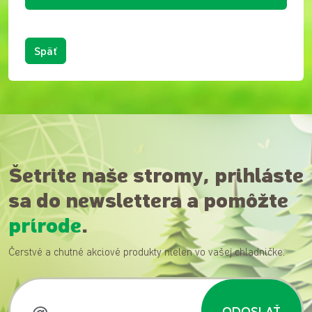
Späť
Šetrite naše stromy, prihláste
sa do newslettera a pomôžte
prírode
.
Čerstvé a chutné akciové produkty nielen vo vašej chladničke.
ODOSLAŤ