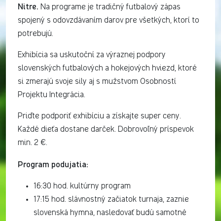
Nitre.
Na programe je tradičný futbalový zápas
spojený s odovzdávaním darov pre všetkých, ktorí to
potrebujú.
Exhibícia sa uskutoční za výraznej podpory
slovenských futbalových a hokejových hviezd, ktoré
si zmerajú svoje sily aj s mužstvom Osobností
Projektu Integrácia.
Priďte podporiť exhibíciu a získajte super ceny.
Každé dieťa dostane darček. Dobrovoľný príspevok
min. 2 €.
Program podujatia:
16:30 hod. kultúrny program
17:15 hod. slávnostný začiatok turnaja, zaznie
slovenská hymna, nasledovať budú samotné