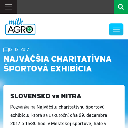
12. 12. 2017
NAJVÄČŠIA CHARITATÍVNA
ŠPORTOVÁ EXHIBÍCIA
SLOVENSKO vs NITRA
Najväčšiu charitatívnu športovú
Pozvánka na
exhibíciu
dňa 29. decembra
, ktorá sa uskutoční
2017 o 16:30 hod. v Mestskej športovej hale v