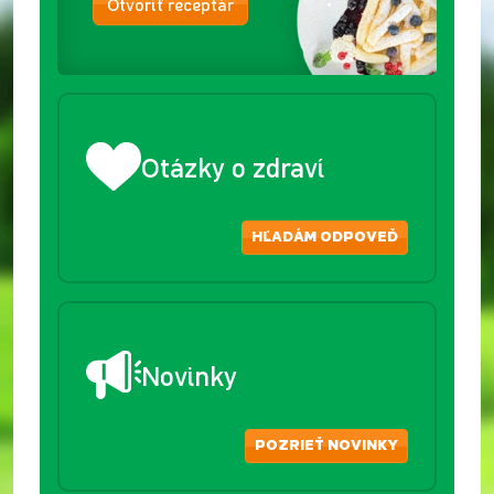
Otvoriť receptár
Otázky o zdraví
HĽADÁM ODPOVEĎ
Novinky
POZRIEŤ NOVINKY