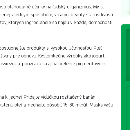
sti blahodarné účinky na ľudský organizmus. My si
menej všedným spôsobom, v rámci beauty starostlivosti.
ptov, ktorých ingrediencie sa nájdu v každej domácnosti.
dostupnejšie produkty s vysokou účinnosťou. Pleť
 živiny pre obnovu. Kyslomliečne výrobky ako jogurt,
 osviežia, a používajú sa aj na bielenie pigmentových
 k jednej. Pridajte vidličkou roztlačený banán
čistenú pleť a nechajte pôsobiť 15-30 minút. Maska vašu