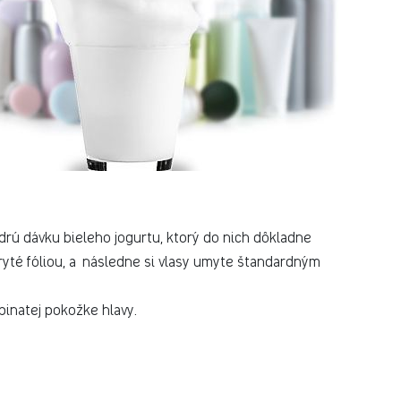
drú dávku bieleho jogurtu, ktorý do nich dôkladne
ryté fóliou, a následne si vlasy umyte štandardným
pinatej pokožke hlavy.