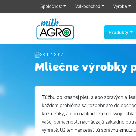
Spoločnosť
Veľkoobchod
Výroba
Produkty
28. 02. 2017
Mliečne výrobky 
Túžbu po krásnej pleti alebo zdravých a les
každom probléme sa rozbehnete do obchodu 
kozmetiky, alebo nahliadnete do svojej chlad
vašej domácnosti nachádzajú základné potrav
vyhraté. Už len namiešať tú správnu emulziu