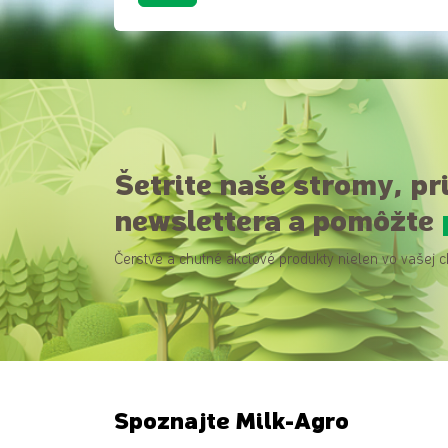
Šetrite naše stromy, pr
newslettera a pomôžte
Čerstvé a chutné akciové produkty nielen vo vašej c
Spoznajte Milk-Agro