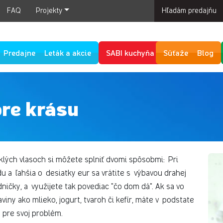
FAQ
Projekty
Hľadám predajňu
Predajne
Leták a akcie
SABI kuchyňa
Súťaže
Blog
pre krásu
klých vlasoch si môžete splniť dvomi spôsobmi: Pri
a ľahšia o desiatky eur sa vrátite s výbavou drahej
ničky, a využijete tak povediac "čo dom dá". Ak sa vo
iny ako mlieko, jogurt, tvaroh či kefír, máte v podstate
 pre svoj problém.