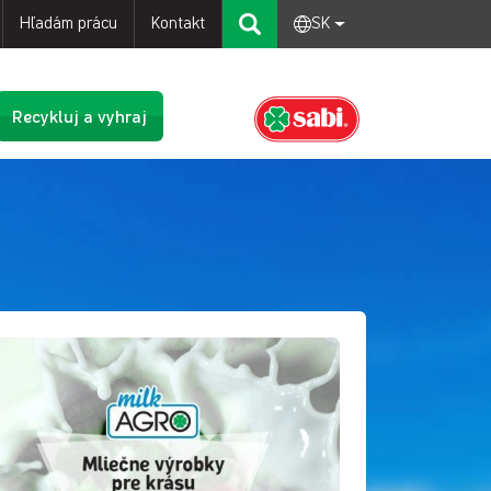
Hľadám prácu
Kontakt
SK
Recykluj a vyhraj