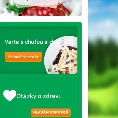
Varte s chuťou a chutne
Otvoriť receptár
Otázky o zdraví
HĽADÁM ODPOVEĎ