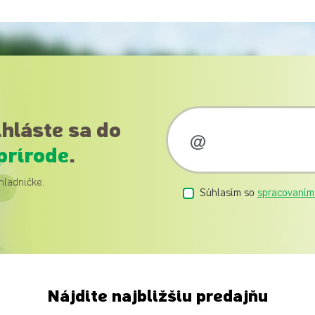
ihláste sa do
prírode
.
hladničke.
Súhlasím so
spracovaním
Nájdite najbližšiu predajňu