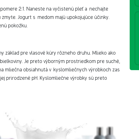
pomere 2:1. Naneste na vyčistenú pleť a nechajte
 zmyte. Jogurt s medom majú upokojujúce účinky.
denú pokožku.
ny základ pre vlasové kúry rôzneho druhu. Mlieko ako
 bielkoviny. Je preto výborným prostriedkom pre suché,
ina mliečna obsiahnutá v kyslomliečnych výrobkoch zas
jej prirodzené pH. Kyslomliečne výrobky sú preto