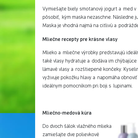
Vymiešajte biely smotanový jogurt a med v 
pôsobiť, kým maska nezaschne. Následne ju
Maska je vhodná najmä na citlivú a podráž
Mliečne recepty pre krásne vlasy
Mlieko a mliečne výrobky predstavujú ideál
také vlasy hydratuje a dodáva im chýbajúce
lámavé vlasy a rozštiepené končeky. Kysel
vyživuje pokožku hlavy a napomáha obnoviť 
ideálnym pomocníkom pri boji s lupinami.
Mliečno-medová kúra
Do dvoch šálok vlažného mlieka
zamiešajte dve polievkové