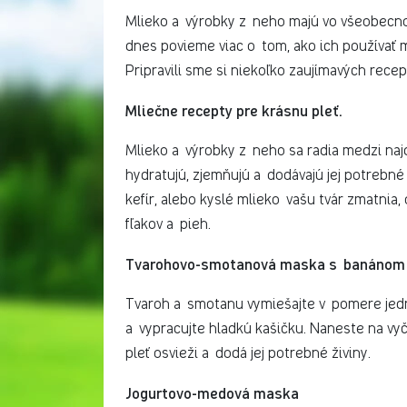
Mlieko a výrobky z neho majú vo všeobecno
dnes povieme viac o tom, ako ich používať 
Pripravili sme si niekoľko zaujímavých rece
Mliečne recepty pre krásnu pleť.
Mlieko a výrobky z neho sa radia medzi naj
hydratujú, zjemňujú a dodávajú jej potrebné
kefír, alebo kyslé mlieko vašu tvár zmatnia,
fľakov a pieh.
Tvarohovo-smotanová maska s banánom
Tvaroh a smotanu vymiešajte v pomere jedna
a vypracujte hladkú kašičku. Naneste na vy
pleť osvieži a dodá jej potrebné živiny.
Jogurtovo-medová maska