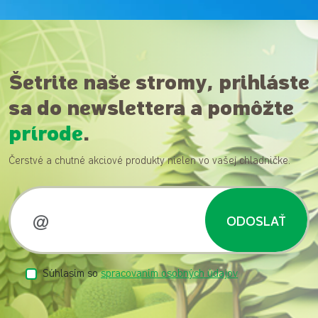
Šetrite naše stromy, prihláste
sa do newslettera a pomôžte
prírode
.
Čerstvé a chutné akciové produkty nielen vo vašej chladničke.
ODOSLAŤ
Súhlasím so
spracovaním osobných údajov