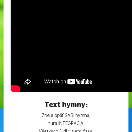
Text hymny:
Zneje opäť SABI hymna,
hurá INTEGRÁCIA.
Všetkých ľudí v tieto časy,