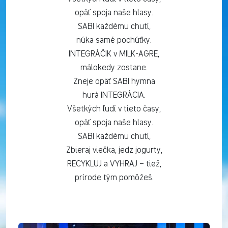
opäť spoja naše hlasy.
SABI každému chutí,
núka samé pochúťky.
INTEGRÁČIK v MILK-AGRE,
málokedy zostane.
Zneje opäť SABI hymna
hurá INTEGRÁCIA.
Všetkých ľudí v tieto časy,
opäť spoja naše hlasy.
SABI každému chutí,
Zbieraj viečka, jedz jogurty,
RECYKLUJ a VYHRAJ – tiež,
prírode tým pomôžeš.