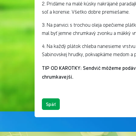
2. Pridáme na malé kúsky nakrájané paradajk
soľ a korenie. Všetko dobre premiešame.
3. Na panvici s trochou oleja opečieme plátk
mal byť jemne chrumkavý zvonku a mäkký vn
4. Na každý plátok chleba nanesieme vrstvu
Sabinovskej hrudky, pokvapkáme medom a pos
TIP OD KAROTKY: Sendvič môžeme podávať 
chrumkavejší.
Späť