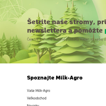
Šetrite naše stromy, pr
newslettera a pomôžte
Čerstvé a chutné akciové produkty nielen vo vašej c
Spoznajte Milk-Agro
Vaše Milk-Agro
Veľkoobchod
Novinky