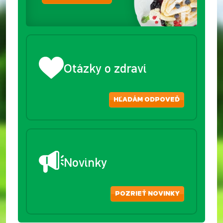
Otázky o zdraví
HĽADÁM ODPOVEĎ
Novinky
POZRIEŤ NOVINKY