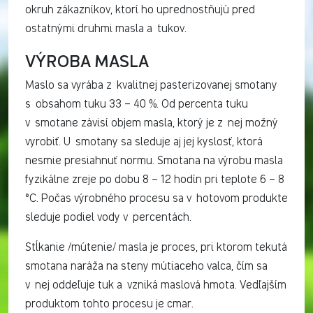
okruh zákazníkov, ktorí ho uprednostňujú pred
ostatnými druhmi masla a tukov.
VÝROBA MASLA
Maslo sa vyrába z kvalitnej pasterizovanej smotany
s obsahom tuku 33 – 40 %. Od percenta tuku
v smotane závisí objem masla, ktorý je z nej možný
vyrobiť. U smotany sa sleduje aj jej kyslosť, ktorá
nesmie presiahnuť normu. Smotana na výrobu masla
fyzikálne zreje po dobu 8 – 12 hodín pri teplote 6 – 8
°C. Počas výrobného procesu sa v hotovom produkte
sleduje podiel vody v percentách.
Stĺkanie /mútenie/ masla je proces, pri ktorom tekutá
smotana naráža na steny mútiaceho valca, čím sa
v nej oddeľuje tuk a vzniká maslová hmota. Vedľajším
produktom tohto procesu je cmar.