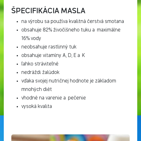
ŠPECIFIKÁCIA MASLA
na výrobu sa používa kvalitná čerstvá smotana
obsahuje 82% živočíšneho tuku a maximálne
16% vody
neobsahuje rastlinný tuk
obsahuje vitamíny A, D, E a K
ľahko stráviteľné
nedráždi žalúdok
vďaka svojej nutričnej hodnote je základom
mnohých diét
vhodné na varenie a pečenie
vysoká kvalita