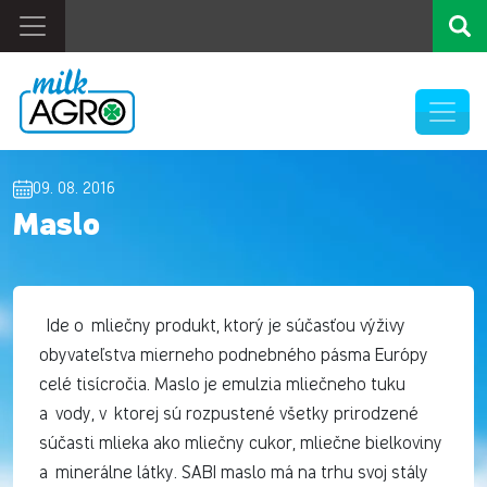
09. 08. 2016
Maslo
Ide o mliečny produkt, ktorý je súčasťou výživy
obyvateľstva mierneho podnebného pásma Európy
celé tisícročia. Maslo je emulzia mliečneho tuku
a vody, v ktorej sú rozpustené všetky prirodzené
súčasti mlieka ako mliečny cukor, mliečne bielkoviny
a minerálne látky. SABI maslo má na trhu svoj stály