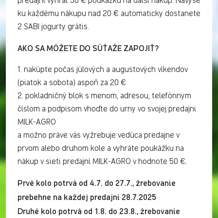
predajni vyhrať 50 € poukážku na ďalší nákup. Navyše
ku každému nákupu nad 20 € automaticky dostanete
2 SABI jogurty grátis.
AKO SA MÔŽETE DO SÚŤAŽE ZAPOJIŤ?
1. nakúpte počas júlových a augustových víkendov
(piatok a sobota) aspoň za 20 €
2. pokladničný blok s menom, adresou, telefónnym
číslom a podpisom vhoďte do urny vo svojej predajni
MILK-AGRO
a možno práve vás vyžrebuje vedúca predajne v
prvom alebo druhom kole a vyhráte poukážku na
nákup v sieti predajní MILK-AGRO v hodnote 50 €.
Prvé kolo potrvá od 4.7. do 27.7., žrebovanie
prebehne na každej predajni 28.7.2025
Druhé kolo potrvá od 1.8. do 23.8., žrebovanie