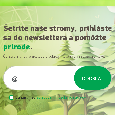
Šetrite naše stromy, prihláste
sa do newslettera a pomôžte
prírode
.
Čerstvé a chutné akciové produkty nielen vo vašej chladničke.
ODOSLAŤ
Súhlasím so
spracovaním osobných údajov