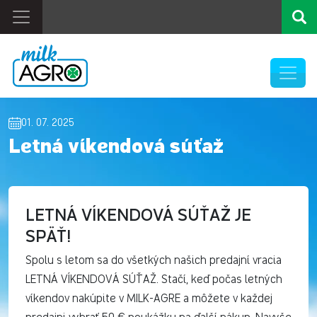
01. 07. 2025
Letná víkendová súťaž
LETNÁ VÍKENDOVÁ SÚŤAŽ JE
SPÄŤ!
Spolu s letom sa do všetkých našich predajní vracia
LETNÁ VÍKENDOVÁ SÚŤAŽ. Stačí, keď počas letných
víkendov nakúpite v MILK-AGRE a môžete v každej