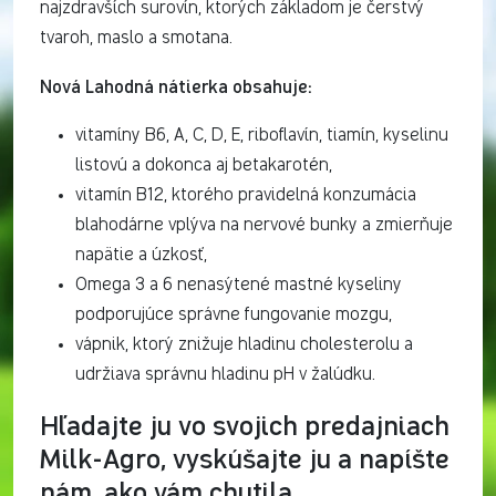
najzdravších surovín, ktorých základom je čerstvý
tvaroh, maslo a smotana.
Nová Lahodná nátierka obsahuje:
vitamíny B6, A, C, D, E, riboflavín, tiamín, kyselinu
listovú a dokonca aj betakarotén,
vitamín B12, ktorého pravidelná konzumácia
blahodárne vplýva na nervové bunky a zmierňuje
napätie a úzkosť,
Omega 3 a 6 nenasýtené mastné kyseliny
podporujúce správne fungovanie mozgu,
vápnik, ktorý znižuje hladinu cholesterolu a
udržiava správnu hladinu pH v žalúdku.
Hľadajte ju vo svojich predajniach
Milk-Agro, vyskúšajte ju a napíšte
nám, ako vám chutila.