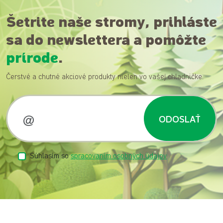
Šetrite naše stromy, prihláste
sa do newslettera a pomôžte
prírode
.
Čerstvé a chutné akciové produkty nielen vo vašej chladničke.
ODOSLAŤ
Súhlasím so
spracovaním osobných údajov