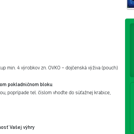
up min. 4 výrobkov zn. OVKO – dojčenská výživa (pouch)
nom pokladničnom bloku
.
u, poprípade tel. číslom vhoďte do súťažnej krabice,
osť Vašej výhry