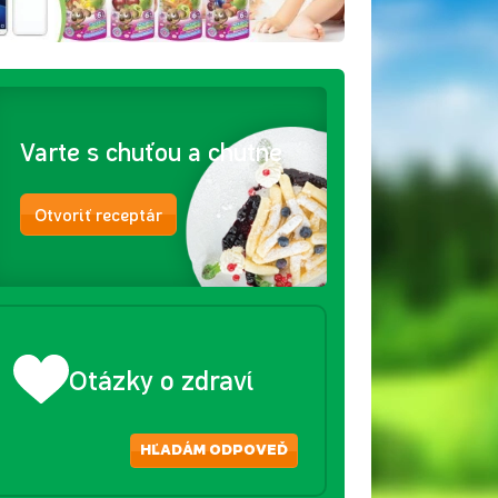
Varte s chuťou a chutne
Otvoriť receptár
Otázky o zdraví
HĽADÁM ODPOVEĎ