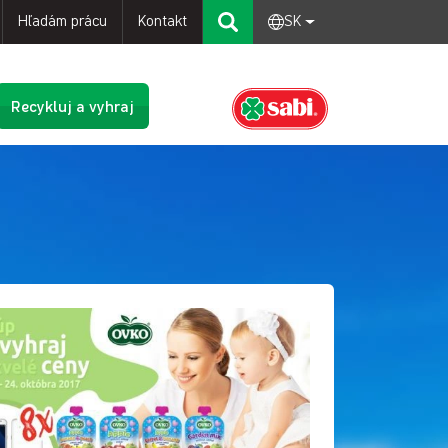
Hľadám prácu
Kontakt
SK
Recykluj a vyhraj