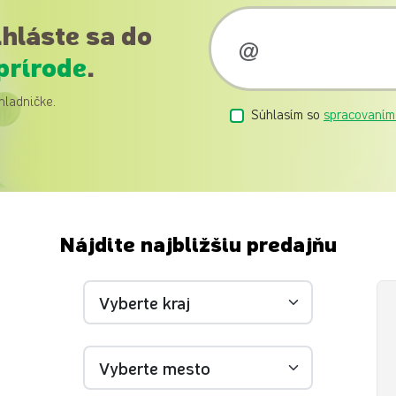
ihláste sa do
prírode
.
hladničke.
Súhlasím so
spracovaním
Nájdite najbližšiu predajňu