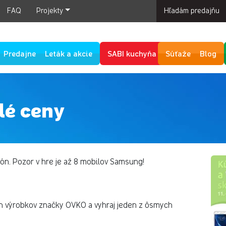
FAQ
Projekty
Hľadám predajňu
Predajne
Leták a akcie
SABI kuchyňa
Súťaže
Blog
lé ceny
ón. Pozor v hre je až 8 mobilov Samsung!
h výrobkov značky OVKO a vyhraj jeden z ôsmych