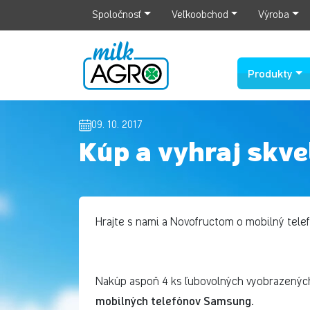
Spoločnosť
Veľkoobchod
Výroba
Produkty
09. 10. 2017
Kúp a vyhraj skve
Hrajte s nami a Novofructom o mobilný telef
Nakúp aspoň 4 ks ľubovolných vyobrazenýc
mobilných telefónov Samsung.