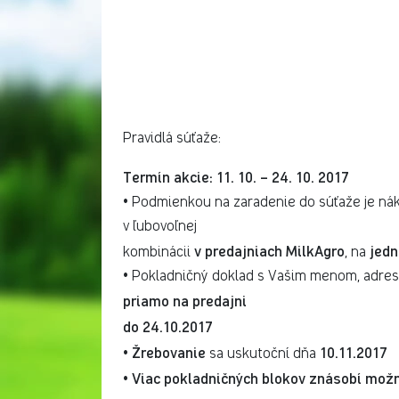
Pravidlá súťaže:
Termín akcie: 11. 10. – 24. 10. 2017
• Podmienkou na zaradenie do súťaže je nák
v ľubovoľnej
v predajniach MilkAgro
jed
kombinácii
, na
• Pokladničný doklad s Vašim menom, adreso
priamo na predajni
do 24.10.2017
Žrebovanie
10.11.2017
•
sa uskutoční dňa
Viac pokladničných blokov znásobí možn
•