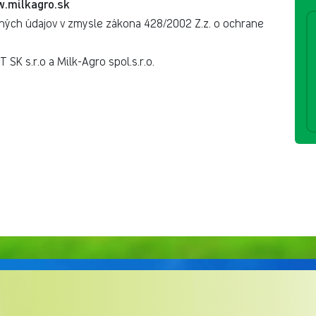
.milkagro.sk
bných údajov v zmysle zákona 428/2002 Z.z. o ochrane
SK s.r.o a Milk-Agro spol.s.r.o.