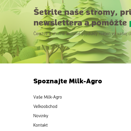
Šetrite naše stromy, pr
newslettera a pomôžte
Čerstvé a chutné akciové produkty nielen vo vašej c
Spoznajte Milk-Agro
Vaše Milk-Agro
Veľkoobchod
Novinky
Kontakt