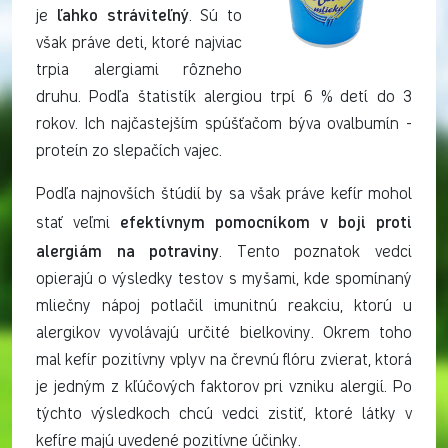
ľahko stráviteľný
je
. Sú to
však práve deti, ktoré najviac
trpia alergiami rôzneho
druhu. Podľa štatistík alergiou trpí 6 % detí do 3
rokov. Ich najčastejším spúšťačom býva ovalbumín -
proteín zo slepačích vajec.
Podľa najnovších štúdií by sa však práve kefír mohol
efektívnym pomocníkom v boji proti
stať veľmi
alergiám na potraviny
. Tento poznatok vedci
opierajú o výsledky testov s myšami, kde spomínaný
mliečny nápoj potlačil imunitnú reakciu, ktorú u
alergikov vyvolávajú určité bielkoviny. Okrem toho
mal kefír pozitívny vplyv na črevnú flóru zvierat, ktorá
je jedným z kľúčových faktorov pri vzniku alergií. Po
týchto výsledkoch chcú vedci zistiť, ktoré látky v
kefíre majú uvedené pozitívne účinky.