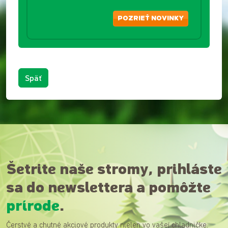
POZRIEŤ NOVINKY
Späť
Šetrite naše stromy, prihláste
sa do newslettera a pomôžte
prírode
.
Čerstvé a chutné akciové produkty nielen vo vašej chladničke.