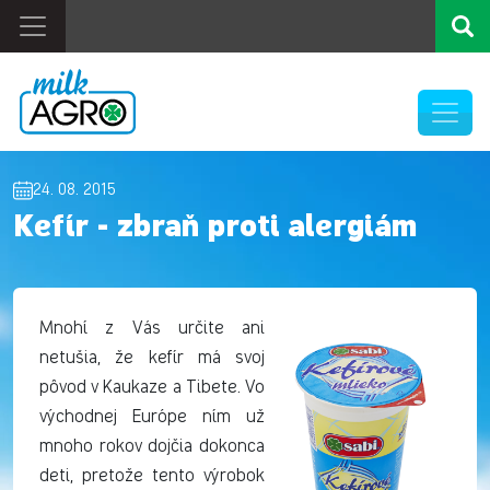
24. 08. 2015
Kefír - zbraň proti alergiám
Mnohí z Vás určite ani
netušia, že kefír má svoj
pôvod v Kaukaze a Tibete. Vo
východnej Európe ním už
mnoho rokov dojčia dokonca
deti, pretože tento výrobok