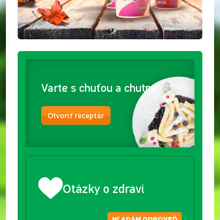
Varte s chuťou a chutne
Otvoriť receptár
Otázky o zdraví
HĽADÁM ODPOVEĎ