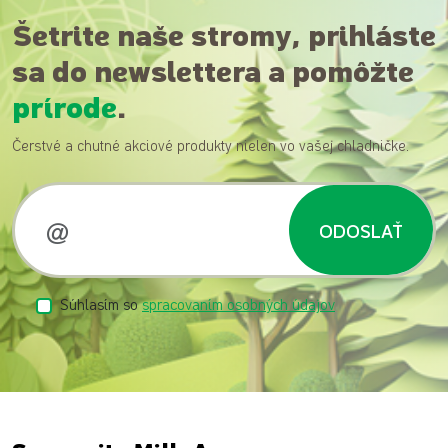
Šetrite naše stromy, prihláste
sa do newslettera a pomôžte
prírode
.
Čerstvé a chutné akciové produkty nielen vo vašej chladničke.
ODOSLAŤ
Súhlasím so
spracovaním osobných údajov