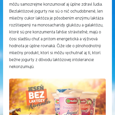
môžu samozrejme konzumovať aj úplne zdraví ľudia.
Bezlaktózové jogurty nie sú o nič ochudobnené, len
mliečny cukor laktóza je pôsobením enzýmu laktáza
rozštiepený na monosacharidy glukózu a galaktózu,
ktoré sú pre konzumenta ľahšie stráviteľné, majú o
čosi sladšiu chuť a pritom energetická a výživová
hodnota je úplne rovnaká. Čiže ide o plnohodnotný
mliečny produkt, ktorí si môžu vychutnať aj tí, ktorí
bežne jogurty z dôvodu laktózovej intolerancie
nekonzumujú.