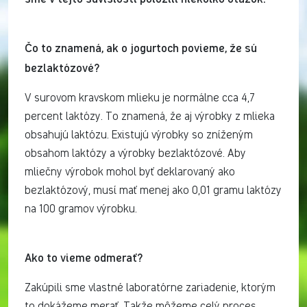
Čo to znamená, ak o jogurtoch povieme, že sú
bezlaktózové?
V surovom kravskom mlieku je normálne cca 4,7
percent laktózy. To znamená, že aj výrobky z mlieka
obsahujú laktózu. Existujú výrobky so zníženým
obsahom laktózy a výrobky bezlaktózové. Aby
mliečny výrobok mohol byť deklarovaný ako
bezlaktózový, musí mať menej ako 0,01 gramu laktózy
na 100 gramov výrobku.
Ako to vieme odmerať?
Zakúpili sme vlastné laboratórne zariadenie, ktorým
to dokážeme merať. Takže môžeme celý proces