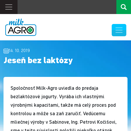
14. 10. 2019
Jeseň bez laktózy
Spoločnosť Milk-Agro uviedla do predaja
bezlaktózové jogurty. Vyrába ich vlastnými
výrobnými kapacitami, takže má celý proces pod
kontrolou a môže sa zaň zaručiť. Vedúcemu
mliečnej výroby v Sabinove, Ing. Petrovi Kočišovi,
sme v tejto súvislosti položili niekoľko otázok.