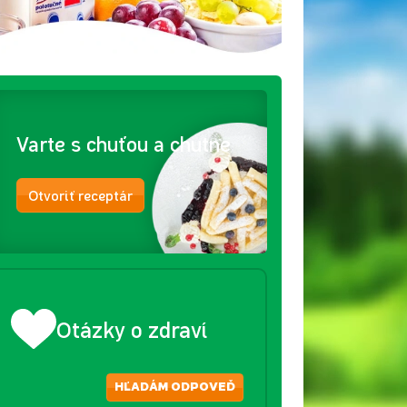
Varte s chuťou a chutne
Otvoriť receptár
Otázky o zdraví
HĽADÁM ODPOVEĎ