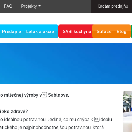
FAQ
Projekty
Hľadám predajňu
Predajne
Leták a akcie
SABI kuchyňa
Súťaže
Blog
ho mliečnej výroby v Sabinove.
ieko zdravé?
ro ideálnou potravinou. Jediné, co mu chýba k ideálu
etického je najplnohodnotnejšou potravinou, ktorá