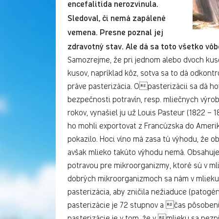
encefalitída nerozvinula.
Sledoval, či nemá zapálené
vemena. Presne poznal jej
zdravotný stav. Ale dá sa toto všetko vôb
Samozrejme, že pri jednom alebo dvoch kuso
kusov, napríklad kôz, sotva sa to dá odkontr
práve pasterizácia. Opasterizácii sa dá ho
bezpečnosti potravín, resp. mliečnych výrob
rokov, vynašiel ju už Louis Pasteur (1822 – 1
ho mohli exportovat z Francúzska do Ameriky
pokazilo. Hoci víno má zasa tú výhodu, že o
avšak mlieko takúto výhodu nemá. Obsahuje l
potravou pre mikroorganizmy, ktoré sú v ml
dobrých mikroorganizmoch sa nám v mlieku m
pasterizácia, aby zničila nežiaduce (patogén
pasterizácie je 72 stupnov a čas pôsobenia
pasterizácie je v tom, že v mlieku sa nezn