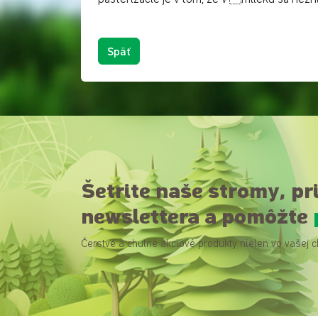
Späť
Šetrite naše stromy, pr
newslettera a pomôžte
Čerstvé a chutné akciové produkty nielen vo vašej c