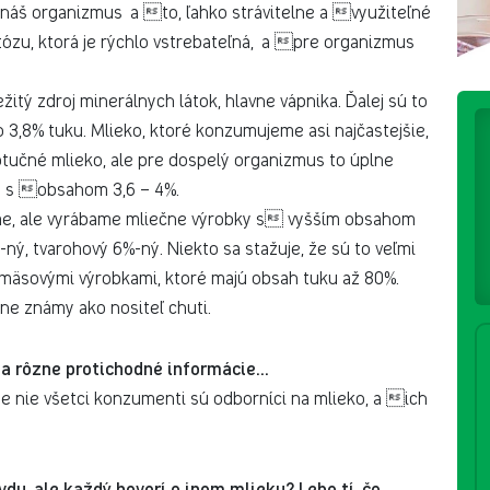
 náš organizmus a to, ľahko strávitelne a využiteľné
któzu, ktorá je rýchlo vstrebateľná, a pre organizmus
itý zdroj minerálnych látok, hlavne vápnika. Ďalej sú to
 3,8% tuku. Mlieko, ktoré konzumujeme asi najčastejšie,
otučné mlieko, ale pre dospelý organizmus to úplne
da s obsahom 3,6 – 4%.
me, ale vyrábame mliečne výrobky s vyšším obsahom
-ný, tvarohový 6%-ný. Niekto sa stažuje, že sú to veľmi
s mäsovými výrobkami, ktoré majú obsah tuku až 80%.
ecne známy ako nositeľ chuti.
ia rôzne protichodné informácie…
 že nie všetci konzumenti sú odborníci na mlieko, a ich
vdu, ale každý hovorí o inom mlieku? Lebo tí, čo