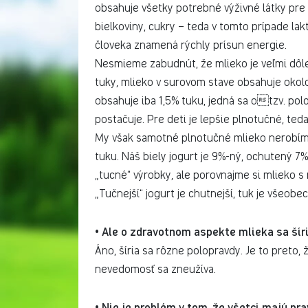
obsahuje všetky potrebné výživné látky pre
bielkoviny, cukry – teda v tomto prípade la
človeka znamená rýchly prísun energie.
Nesmieme zabudnút, že mlieko je veľmi dôlež
tuky, mlieko v surovom stave obsahuje okolo
obsahuje iba 1,5% tuku, jedná sa otzv. pol
postačuje. Pre deti je lepšie plnotučné, te
My však samotné plnotučné mlieko nerobí
tuku. Náš biely jogurt je 9%-ný, ochutený 7%
„tucné“ výrobky, ale porovnajme si mlieko 
„Tučnejší“ jogurt je chutnejší, tuk je všeob
Ale o zdravotnom aspekte mlieka sa šír
•
Áno, šíria sa rôzne polopravdy. Je to preto,
nevedomosť sa zneužíva.
Nie je problém v tom, že všetci majú pra
•