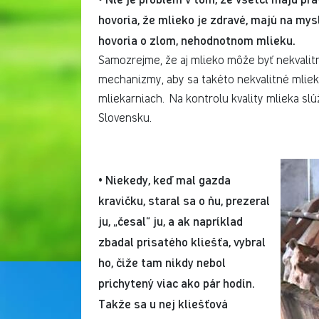
hovoria, že mlieko je zdravé, majú na mysli
hovoria o zlom, nehodnotnom mlieku.
Samozrejme, že aj mlieko môže byť nekvalitné
mechanizmy, aby sa takéto nekvalitné mliek
mliekarniach. Na kontrolu kvality mlieka slúž
Slovensku.
Niekedy, keď mal gazda
•
kravičku, staral sa o ňu, prezeral
ju, „česal“ ju, a ak napríklad
zbadal prisatého kliešťa, vybral
ho, čiže tam nikdy nebol
prichytený viac ako pár hodín.
Takže sa u nej kliešťová