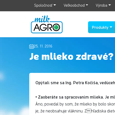
Spoločnosť
Veľkoobchod
Výroba
Produkty
25. 11. 2016
Je mlieko zdravé?
Opýtali sme sa Ing. Petra Kočiša, vedúce
Zaoberáte sa spracovaním mlieka. Je ml
•
Áno, povedal by som, že mlieko by bolo sko
je, že neobsahuje vlákninu. Zhľadiska diet