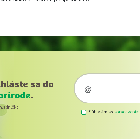
ihláste sa do
prírode
.
hladničke.
Súhlasím so
spracovaním