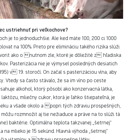
ec ustriehnuť pri veľkochove?
ch je to jednoduchšie. Ale ked máte 100, 200 ci 1000
olovat na 100%. Preto pre elimináciu takého rizika slúži
vorit ako o nutnom zle, ktoré je dôležité z hľadiska
kov. Pasterizácia nie je výmysel posledných desiatich
895) v 19. storočí. On začal s pasterizáciou vína, aby
. Vtedy sa často stávalo, že sa im víno po ceste
bsahuje alkohol, ktorý pôsobí ako konzervacná látka,
aktózu, mliečny cukor, ktorá je ľahko štiepateľná, je
ieku a všade okolo a popri tých zdraviu prospešných,
ôžu rozmnožit aj tie nežiaduce a práve na to slúži tá
ne) baktérie. Optimálna teplota takzvanej „šetrnej“
 na mlieko je 15 sekúnd. Hlavná výhoda „šetrnej“
ičia vitamíny a zdraviu prospešne látky.