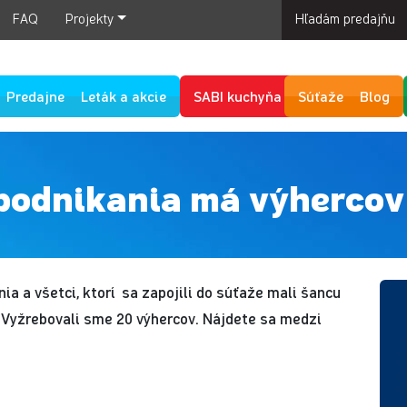
FAQ
Projekty
Hľadám predajňu
Predajne
Leták a akcie
SABI kuchyňa
Súťaže
Blog
podnikania má výhercov
a a všetci, ktorí sa zapojili do súťaže mali šancu
 Vyžrebovali sme 20 výhercov. Nájdete sa medzi