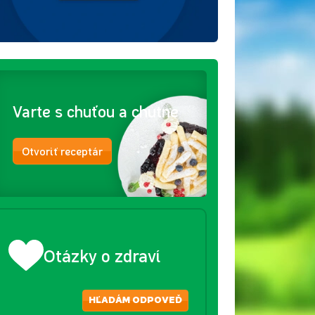
Varte s chuťou a chutne
Otvoriť receptár
Otázky o zdraví
HĽADÁM ODPOVEĎ