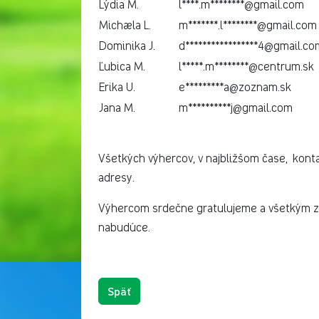
Lýdia M.
l****.m********@gmail.com
Michaela L.
m*******.l********@gmail.com
Dominika J.
d*****************4@gmail.co
Ľubica M.
l*****.m********@centrum.sk
Erika U.
e*********a@zoznam.sk
Jana M.
m**********j@gmail.com
Všetkých výhercov, v najbližšom čase, kont
adresy.
Výhercom srdečne gratulujeme a všetkým zú
nabudúce.
Späť