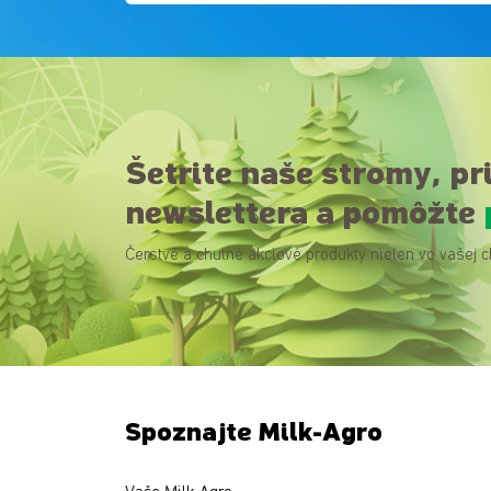
Šetrite naše stromy, pr
newslettera a pomôžte
Čerstvé a chutné akciové produkty nielen vo vašej c
Spoznajte Milk-Agro