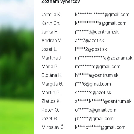
Zoznam výhercov
Jarmila K.
k********.j******@gmail.com
Karin Ch.
k************a@gmail.com
Janka H.
j*******d@centrum.sk
Andrea V.
a***7@azet.sk
Jozef L.
l*****2@post.sk
Martina J.
m**************a@zoznam.sk
Mária P.
m*******m@gmail.com
Bibiána H.
h******a@centrum.sk
Margita G.
j****6@gmail.com
Martin P.
s*******s@azet.sk
Zlatica K.
z******.k*******@centrum.sk
Peter O.
o******p@gmail.com
Jozef B.
j.b*****@gmail.com
Miroslav Č.
k****.c*******@gmail.com