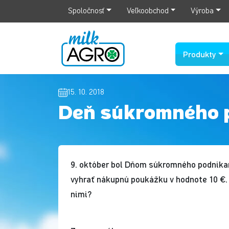
Spoločnosť
Veľkoobchod
Výroba
Produkty
15. 10. 2018
Deň súkromného 
9. október bol Dňom súkromného podnikani
vyhrať nákupnú poukážku v hodnote 10 €.
nimi?