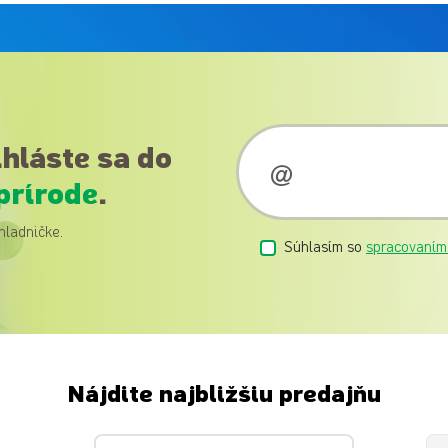
ihláste sa do
prírode
.
hladničke.
Súhlasím so
spracovaním
Nájdite najbližšiu predajňu