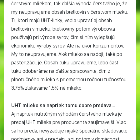
čerstvým mliekom, tak ďalšia výhoda čerstvého je, že
my neupravujeme obsah bielkovín v čerstvom mlieku.
Tí, ktorí majú UHT-linky, vedia upraviť aj obsah
bielkovín v mlieku, bielkoviny potom výrobcovia
používajú pri výrobe syrov, čím si ním vylepšujú
ekonomiku výroby syrov. Ale na úkor konzumentov.
My to neupravujeme. Aké mlieko sa nadojí, také po
pasterizácii je. Obsah tuku upravujeme, lebo časť
tuku odoberáme na ďalšie spracovanie, čím z
plnotučného mlieka s priemernou ročnou tučnosťou
3,75% získavame 1,5%-né mlieko.
UHT mlieko sa napriek tomu dobre predáva…
Aj napriek nutričným výhodám čerstvého mlieka je
predaj UHT mlieka pre producenta zaujímavejší. Viac
sa ho predá, nevyžaduje nijaké špeciálne skladovacie
podmienky ani v predajni, ani potom v domácnosti,