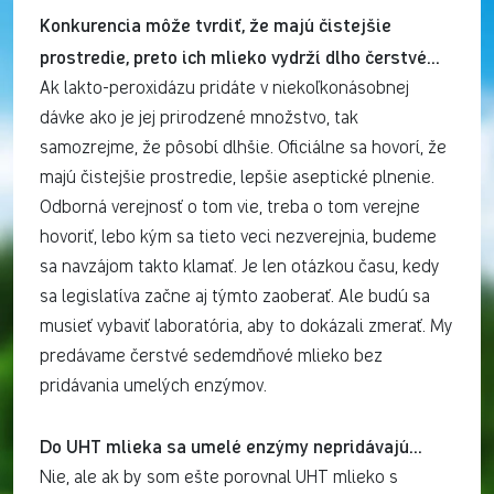
Konkurencia môže tvrdiť, že majú čistejšie
prostredie, preto ich mlieko vydrží dlho čerstvé…
Ak lakto-peroxidázu pridáte v niekoľkonásobnej
dávke ako je jej prirodzené množstvo, tak
samozrejme, že pôsobí dlhšie. Oficiálne sa hovorí, že
majú čistejšie prostredie, lepšie aseptické plnenie.
Odborná verejnosť o tom vie, treba o tom verejne
hovoriť, lebo kým sa tieto veci nezverejnia, budeme
sa navzájom takto klamať. Je len otázkou času, kedy
sa legislatíva začne aj týmto zaoberať. Ale budú sa
musieť vybaviť laboratória, aby to dokázali zmerať. My
predávame čerstvé sedemdňové mlieko bez
pridávania umelých enzýmov.
Do UHT mlieka sa umelé enzýmy nepridávajú…
Nie, ale ak by som ešte porovnal UHT mlieko s