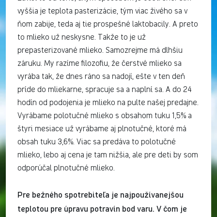
vyššia je teplota pasterizácie, tým viac živého sa v
ňom zabije, teda aj tie prospešné laktobacily. A preto
to mlieko už neskysne. Takže to je už
prepasterizované mlieko. Samozrejme má dlhšiu
záruku. My razíme filozofiu, že čerstvé mlieko sa
vyrába tak, že dnes ráno sa nadojí, ešte v ten deň
príde do mliekarne, spracuje sa a naplní sa. A do 24
hodín od podojenia je mlieko na pulte našej predajne.
Vyrábame polotučné mlieko s obsahom tuku 1,5% a
štyri mesiace už vyrábame aj plnotučné, ktoré má
obsah tuku 3,6%. Viac sa predáva to polotučné
mlieko, lebo aj cena je tam nižšia, ale pre deti by som
odporúčal plnotučné mlieko.
Pre bežného spotrebiteľa je najpoužívanejšou
teplotou pre úpravu potravín bod varu. V čom je