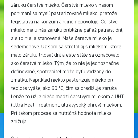
záruku čerstvé mlieko. Čerstvé mlieko v našom
ponímaní sa myslí pasterizované mlieko, pretože
legislatíva na konzum ani iné nepovoľuje. Čerstvé
mlieko má u nás záruku približne päť až pätnásť dní,
ale to nie je stanovené. Naše čerstvé mlieko je
sedemdňové. Už som sa stretol aj s mliekom, ktoré
malo záruku tridsať dní a ešte stále sa označovalo
ako čerstvé mlieko. Tým, že to nie je jednoznačne
definované, spotrebiteľ môže byť uvádzaný do
zmätku. Napríklad niekto pasterizuje mlieko pri
teplote vyššej ako 90 °C, čím sa predlžuje záruka.
Lenže to už je niečo medzi čerstvým mliekom a UHT
(Ultra Heat Treatment, ultravysoký ohrev) mliekom.
Pri takom procese sa nutričná hodnota mlieka
znižuje.