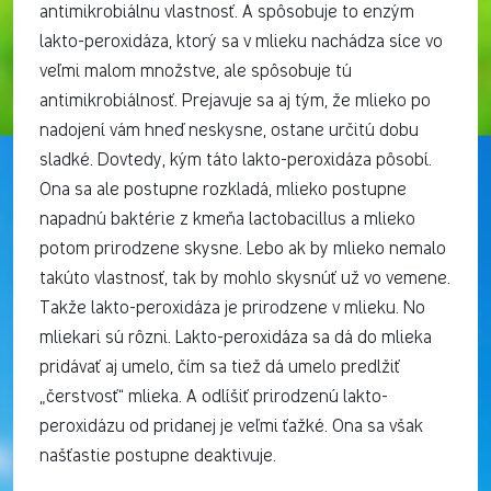
antimikrobiálnu vlastnosť. A spôsobuje to enzým
lakto-peroxidáza, ktorý sa v mlieku nachádza síce vo
veľmi malom množstve, ale spôsobuje tú
antimikrobiálnosť. Prejavuje sa aj tým, že mlieko po
nadojení vám hneď neskysne, ostane určitú dobu
sladké. Dovtedy, kým táto lakto-peroxidáza pôsobí.
Ona sa ale postupne rozkladá, mlieko postupne
napadnú baktérie z kmeňa lactobacillus a mlieko
potom prirodzene skysne. Lebo ak by mlieko nemalo
takúto vlastnosť, tak by mohlo skysnúť už vo vemene.
Takže lakto-peroxidáza je prirodzene v mlieku. No
mliekari sú rôzni. Lakto-peroxidáza sa dá do mlieka
pridávať aj umelo, čím sa tiež dá umelo predlžiť
„čerstvosť“ mlieka. A odlíšiť prirodzenú lakto-
peroxidázu od pridanej je veľmi ťažké. Ona sa však
našťastie postupne deaktivuje.