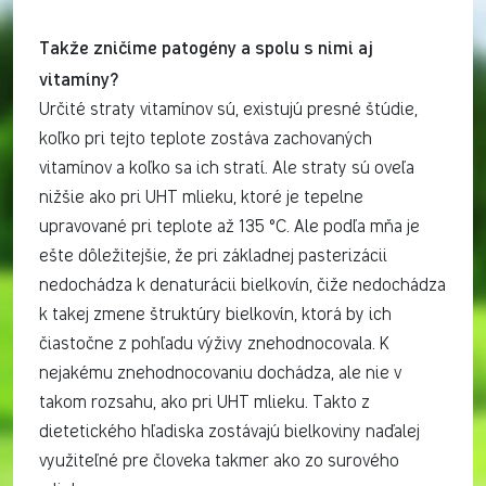
Takže zničíme patogény a spolu s nimi aj
vitamíny?
Určité straty vitamínov sú, existujú presné štúdie,
koľko pri tejto teplote zostáva zachovaných
vitamínov a koľko sa ich stratí. Ale straty sú oveľa
nižšie ako pri UHT mlieku, ktoré je tepelne
upravované pri teplote až 135 °C. Ale podľa mňa je
ešte dôležitejšie, že pri základnej pasterizácii
nedochádza k denaturácii bielkovín, čiže nedochádza
k takej zmene štruktúry bielkovín, ktorá by ich
čiastočne z pohľadu výživy znehodnocovala. K
nejakému znehodnocovaniu dochádza, ale nie v
takom rozsahu, ako pri UHT mlieku. Takto z
dietetického hľadiska zostávajú bielkoviny naďalej
využiteľné pre človeka takmer ako zo surového