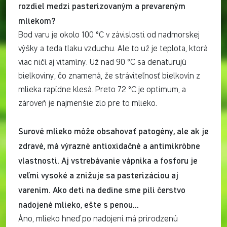
rozdiel medzi pasterizovaným a prevareným
mliekom?
Bod varu je okolo 100 °C v závislosti od nadmorskej
výšky a teda tlaku vzduchu. Ale to už je teplota, ktorá
viac ničí aj vitamíny. Už nad 90 °C sa denaturujú
bielkoviny, čo znamená, že stráviteľnosť bielkovín z
mlieka rapídne klesá. Preto 72 °C je optimum, a
zároveň je najmenšie zlo pre to mlieko.
Surové mlieko môže obsahovať patogény, ale ak je
zdravé, má výrazné antioxidačné a antimikróbne
vlastnosti. Aj vstrebávanie vápnika a fosforu je
veľmi vysoké a znižuje sa pasterizáciou aj
varením. Ako deti na dedine sme pili čerstvo
nadojené mlieko, ešte s penou…
Áno, mlieko hneď po nadojení má prirodzenú