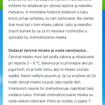
môžete ho skladovať pri izbovej teplote aj niekoľko
mesiacov. A minimálne hodnoty bielkovín a tuku,
ktoré určuje vyhláška, sú tam zachované. Ale všetko
živé musí byť v tom mlieku zabité. Lebo aj niekoľko
živých buniek by sa za tri mesiace rozmnožilo a
spôsobili by znehodnotenie mlieka.
Dodávať čerstvé mlieko je oveľa náročnejšie…
Čerstvé mlieko musí byť podľa zákona aj skladované
pri teplote 2 – 6 °C, dokonca je to prísnejšie ako pri
jogurtoch, čo je kvôli tomu, aby to mlieko zostalo
sladké. Našim veľkým plusom je, že sa snažíme do 24
hodín dostať mlieko na pult, lebo každý deň
trvanlivosti navyše ho znehodnocuje, napríklad taká
oxidácia tukov. Pomalé znehodnocovanie mlieka sa
nedá celkom odstrániť. Preto je rozdiel, či pijete 7-