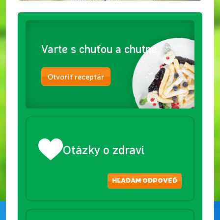
Varte s chuťou a chutne
Otvoriť receptár
Otázky o zdraví
HĽADÁM ODPOVEĎ