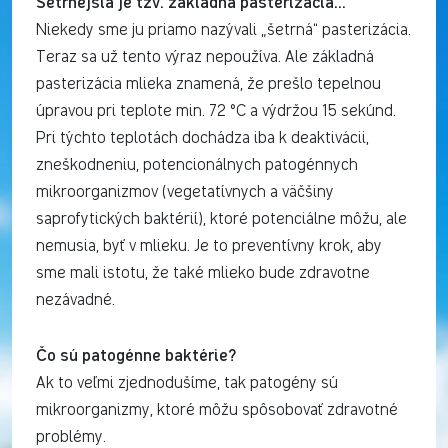
Šetrnejšia je tzv. základná pasterizácia…
Niekedy sme ju priamo nazývali „šetrná“ pasterizácia.
Teraz sa už tento výraz nepoužíva. Ale základná
pasterizácia mlieka znamená, že prešlo tepelnou
úpravou pri teplote min. 72 °C a výdržou 15 sekúnd.
Pri týchto teplotách dochádza iba k deaktivácii,
zneškodneniu, potencionálnych patogénnych
mikroorganizmov (vegetatívnych a väčšiny
saprofytických baktérií), ktoré potenciálne môžu, ale
nemusia, byť v mlieku. Je to preventívny krok, aby
sme mali istotu, že také mlieko bude zdravotne
nezávadné.
Čo sú patogénne baktérie?
Ak to veľmi zjednodušíme, tak patogény sú
mikroorganizmy, ktoré môžu spôsobovať zdravotné
problémy.