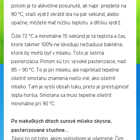
potom je to alikvótne posunuté, ak napr. prejdete na
80 °C, stačí výdrž skrátiť iba na pár sekúnd, alebo
opačne, môžete mať nižšiu teplotu a dlhšiu výdrž.
Čiže 72 °C a minimálne 15 sekúnd je tá teplota a čas,
ktoré takmer 100%-ne likvidujú nežiaduce baktérie,
ktoré by mohli byť v mlieku. Toto je šetrná
pasterizácia. Potom sú tzv. vysoké pasterizácie, nad
85 – 90 °C. To je pri mlieku, ale napríklad tepelne
ošetriť smotanu znamená niečo iné, ako ošetriť
mlieko. Tam je vyšší obsah tuku, preto je prestupnosť
tepla horšia. Smotana sa musí tepelne ošetriť
minimálne pri 90 °C.
Po niekoľkých dňoch surové mlieko skysne,
pasterizované stuchne…
Závisí to od toho, akým spôsobom je ošetrené. Čím