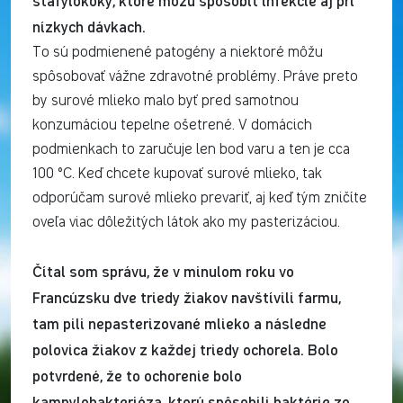
stafylokoky, ktoré môžu spôsobiť infekcie aj pri
nízkych dávkach.
To sú podmienené patogény a niektoré môžu
spôsobovať vážne zdravotné problémy. Práve preto
by surové mlieko malo byť pred samotnou
konzumáciou tepelne ošetrené. V domácich
podmienkach to zaručuje len bod varu a ten je cca
100 °C. Keď chcete kupovať surové mlieko, tak
odporúčam surové mlieko prevariť, aj keď tým zničíte
oveľa viac dôležitých látok ako my pasterizáciou.
Čítal som správu, že v minulom roku vo
Francúzsku dve triedy žiakov navštívili farmu,
tam pili nepasterizované mlieko a následne
polovica žiakov z každej triedy ochorela. Bolo
potvrdené, že to ochorenie bolo
kampylobakterióza, ktorú spôsobili baktérie zo