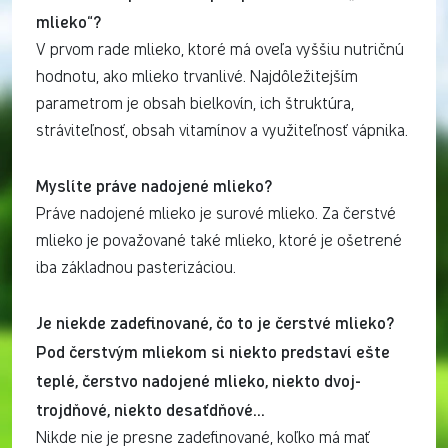
mlieko“?
V prvom rade mlieko, ktoré má oveľa vyššiu nutričnú
hodnotu, ako mlieko trvanlivé. Najdôležitejším
parametrom je obsah bielkovín, ich štruktúra,
stráviteľnosť, obsah vitamínov a využiteľnosť vápnika.
Myslíte práve nadojené mlieko?
Práve nadojené mlieko je surové mlieko. Za čerstvé
mlieko je považované také mlieko, ktoré je ošetrené
iba základnou pasterizáciou.
Je niekde zadefinované, čo to je čerstvé mlieko?
Pod čerstvým mliekom si niekto predstaví ešte
teplé, čerstvo nadojené mlieko, niekto dvoj-
trojdňové, niekto desaťdňové…
Nikde nie je presne zadefinované, koľko má mať