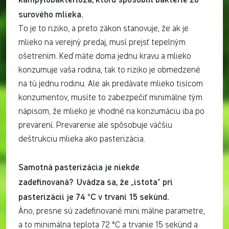
surového mlieka.
To je to riziko, a preto zákon stanovuje, že ak je
mlieko na verejný predaj, musí prejsť tepelným
ošetrením. Keď máte doma jednu kravu a mlieko
konzumuje vaša rodina, tak to riziko je obmedzené
na tú jednu rodinu. Ale ak predávate mlieko tisícom
konzumentov, musíte to zabezpečiť minimálne tým
nápisom, že mlieko je vhodné na konzumáciu iba po
prevarení. Prevarenie ale spôsobuje väčšiu
deštrukciu mlieka ako pasterizácia.
Samotná pasterizácia je niekde
zadefinovaná? Uvádza sa, že „istota“ pri
pasterizácii je 74 °C v trvaní 15 sekúnd.
Áno, presne sú zadefinované mini málne parametre,
a to minimálna teplota 72 °C a trvanie 15 sekúnd a