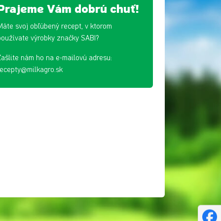
Prajeme Vám dobrú chuť!
Máte svoj obľúbený recept, v ktorom
používate výrobky značky SABI?
Zašlite nám ho na e-mailovú adresu:
recepty@milkagro.sk