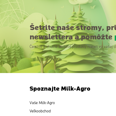
Šetrite naše stromy, pr
newslettera a pomôžte
Čerstvé a chutné akciové produkty nielen vo vašej c
Spoznajte Milk-Agro
Vaše Milk-Agro
Veľkoobchod