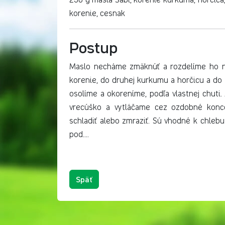
korenie, cesnak
Postup
Maslo necháme zmäknúť a rozdelíme ho na
korenie, do druhej kurkumu a horčicu a do
osolíme a okoreníme, podľa vlastnej chut
vrecúško a vytláčame cez ozdobné konco
schladiť alebo zmraziť. Sú vhodné k chleb
pod....
Späť