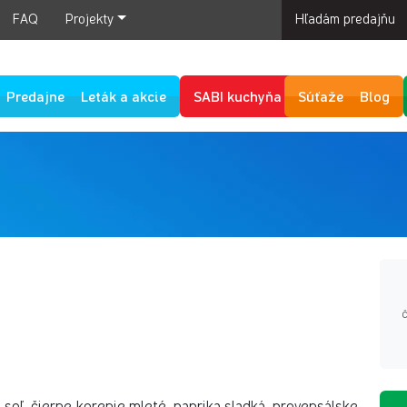
FAQ
Projekty
Hľadám predajňu
Predajne
Leták a akcie
SABI kuchyňa
Súťaže
Blog
 soľ, čierne korenie mleté, paprika sladká, provensálske