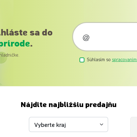
ihláste sa do
prírode
.
hladničke.
Súhlasím so
spracovaním
Nájdite najbližšiu predajňu