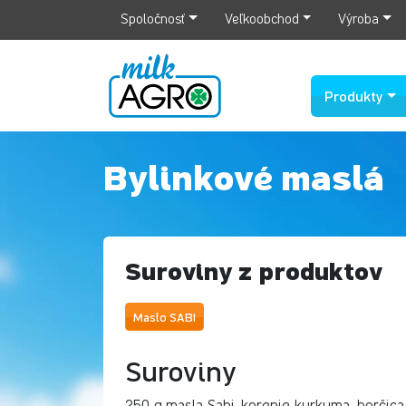
Spoločnosť
Veľkoobchod
Výroba
Produkty
Bylinkové maslá
Suroviny z produktov
Maslo SABI
Suroviny
250 g masla Sabi, korenie kurkuma, horčica,