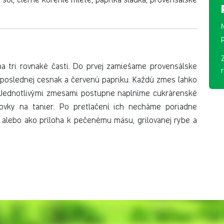
 tri rovnaké časti. Do prvej zamiešame provensálske
 poslednej cesnak a červenú papriku. Každú zmes ľahko
i. Jednotlivými zmesami postupne naplníme cukrárenské
vky na tanier. Po pretlačení ich necháme poriadne
u alebo ako príloha k pečenému mäsu, grilovanej rybe a