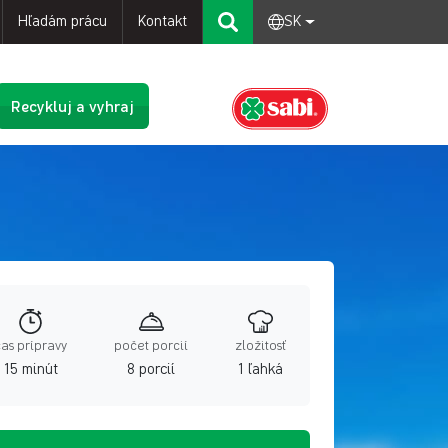
Hľadám prácu
Kontakt
SK
Recykluj a vyhraj
čas prípravy
počet porcií
zložitosť
15 minút
8 porcií
1 ľahká