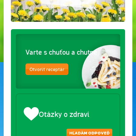
Varte s chuťou a chutne
Otvoriť receptár
Otázky o zdraví
HĽADÁM ODPOVEĎ