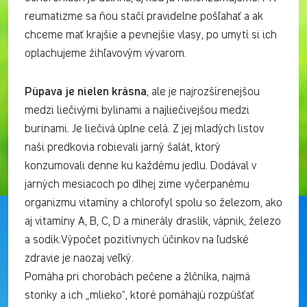
reumatizme sa ňou stačí pravidelne pošľahať a ak
chceme mať krajšie a pevnejšie vlasy, po umytí si ich
oplachujeme žihľavovým vývarom.
Púpava je nielen krásna
, ale je najrozšírenejšou
medzi liečivými bylinami a najliečivejšou medzi
burinami. Je liečivá úplne celá. Z jej mladých listov
naši predkovia robievali jarný šalát, ktorý
konzumovali denne ku každému jedlu. Dodával v
jarných mesiacoch po dlhej zime vyčerpanému
organizmu vitamíny a chlorofyl spolu so železom, ako
aj vitamíny A, B, C, D a minerály draslík, vápnik, železo
a sodík.Výpočet pozitívnych účinkov na ľudské
zdravie je naozaj veľký.
Pomáha pri chorobách pečene a žlčníka, najmä
stonky a ich „mlieko“, ktoré pomáhajú rozpúšťať