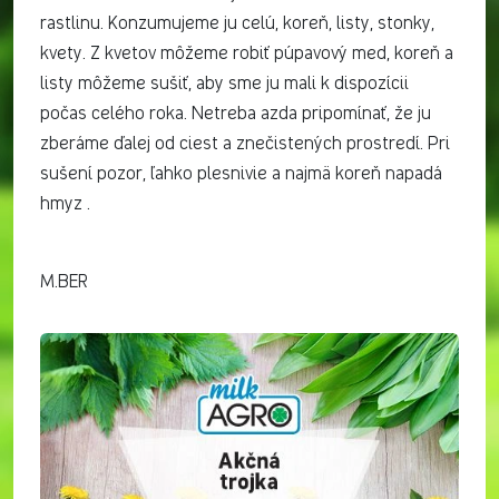
rastlinu. Konzumujeme ju celú, koreň, listy, stonky,
kvety. Z kvetov môžeme robiť púpavový med, koreň a
listy môžeme sušiť, aby sme ju mali k dispozícii
počas celého roka. Netreba azda pripomínať, že ju
zberáme ďalej od ciest a znečistených prostredí. Pri
sušení pozor, ľahko plesnivie a najmä koreň napadá
hmyz .
M.BER