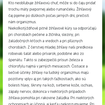
Kto neobľubuje žihľavovú chuť, môže si do čaju pridať
trochu mäty piepornej alebo rumančeku. Žihľavový
čaj pijeme po dúškoch počas jarných dní, prečistí
nám organizmus.
Niekoľkotýždňové pitné žihľavové kúry sa odporúčajú
pri chorobách pečene a žlčníka, sleziny, pri
žalúdočných kŕčoch a vredoch a pri pľúcnych
chorobách. Z čerstvej mladej žihľavy naši predkovia
robievali šalát alebo prívarok, podobne ako zo
špenátu. Takto si zabezpečili prísun železa a
chlorofylu najmä v jarných mesiacoch. Čistiace a
liečivé účinky žihľavy na ľudský organizmus majú
pozitívny vplyv aj pri takých ťažkostiach, ako sú
bolesti hlavy, škrvny na koži, svrbenie kože, ischias,
zápaly nervov, dokonca v niektorých prípadoch
žihľava pomohla pri rakovine žalúdka. Pri niektorých
ochoreniach je účinná, aj keď ju nekonzumujeme. Pri