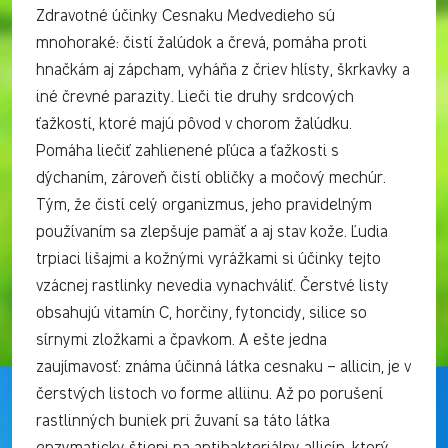
Zdravotné účinky Cesnaku Medvedieho sú
mnohoraké: čistí žalúdok a črevá, pomáha proti
hnačkám aj zápcham, vyháňa z čriev hlísty, škrkavky a
iné črevné parazity. Lieči tie druhy srdcových
ťažkostí, ktoré majú pôvod v chorom žalúdku.
Pomáha liečiť zahlienené pľúca a ťažkosti s
dýchaním, zároveň čistí obličky a močový mechúr.
Tým, že čistí celý organizmus, jeho pravidelným
používaním sa zlepšuje pamäť a aj stav kože. Ľudia
trpiaci lišajmi a kožnými vyrážkami si účinky tejto
vzácnej rastlinky nevedia vynachváliť. Čerstvé listy
obsahujú vitamín C, horčiny, fytoncidy, silice so
sírnymi zložkami a čpavkom. A ešte jedna
zaujímavosť: známa účinná látka cesnaku – allicin, je v
čerstvých listoch vo forme alliinu. Až po porušení
rastlinných buniek pri žuvaní sa táto látka