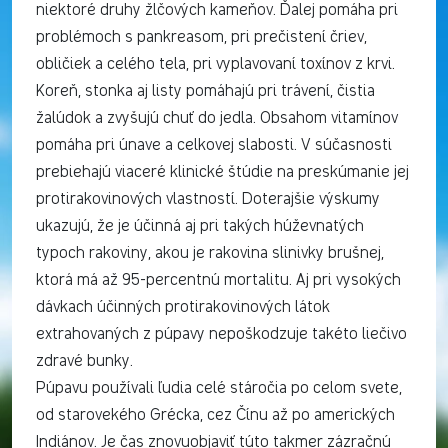
niektoré druhy žlčových kameňov. Ďalej pomáha pri
problémoch s pankreasom, pri prečistení čriev,
obličiek a celého tela, pri vyplavovaní toxínov z krvi.
Koreň, stonka aj listy pomáhajú pri trávení, čistia
žalúdok a zvyšujú chuť do jedla. Obsahom vitamínov
pomáha pri únave a celkovej slabosti. V súčasnosti
prebiehajú viaceré klinické štúdie na preskúmanie jej
protirakovinových vlastností. Doterajšie výskumy
ukazujú, že je účinná aj pri takých húževnatých
typoch rakoviny, akou je rakovina slinivky brušnej,
ktorá má až 95-percentnú mortalitu. Aj pri vysokých
dávkach účinných protirakovinových látok
extrahovaných z púpavy nepoškodzuje takéto liečivo
zdravé bunky.
Púpavu používali ľudia celé stáročia po celom svete,
od starovekého Grécka, cez Čínu až po amerických
Indiánov. Je čas znovuobjaviť túto takmer zázračnú