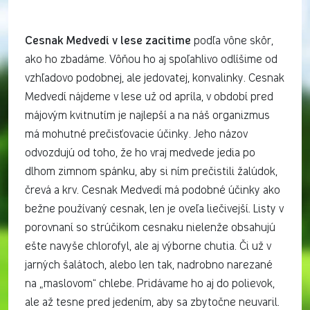
Cesnak Medvedí v lese zacítime
podľa vône skôr,
ako ho zbadáme. Vôňou ho aj spoľahlivo odlíšime od
vzhľadovo podobnej, ale jedovatej, konvalinky. Cesnak
Medvedí nájdeme v lese už od apríla, v období pred
májovým kvitnutím je najlepší a na náš organizmus
má mohutné prečisťovacie účinky. Jeho názov
odvozdujú od toho, že ho vraj medvede jedia po
dlhom zimnom spánku, aby si ním prečistili žalúdok,
črevá a krv. Cesnak Medvedí má podobné účinky ako
bežne používaný cesnak, len je oveľa liečivejší. Listy v
porovnaní so strúčikom cesnaku nielenže obsahujú
ešte navyše chlorofyl, ale aj výborne chutia. Či už v
jarných šalátoch, alebo len tak, nadrobno narezané
na „maslovom“ chlebe. Pridávame ho aj do polievok,
ale až tesne pred jedením, aby sa zbytočne neuvaril.