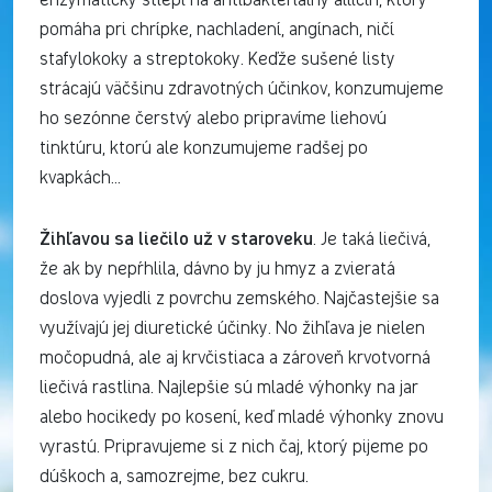
enzymaticky štiepi na antibakteriálny allicín, ktorý
pomáha pri chrípke, nachladení, angínach, ničí
stafylokoky a streptokoky. Keďže sušené listy
strácajú väčšinu zdravotných účinkov, konzumujeme
ho sezónne čerstvý alebo pripravíme liehovú
tinktúru, ktorú ale konzumujeme radšej po
kvapkách…
Žihľavou sa liečilo už v staroveku
. Je taká liečivá,
že ak by nepŕhlila, dávno by ju hmyz a zvieratá
doslova vyjedli z povrchu zemského. Najčastejšie sa
využívajú jej diuretické účinky. No žihľava je nielen
močopudná, ale aj krvčistiaca a zároveň krvotvorná
liečivá rastlina. Najlepšie sú mladé výhonky na jar
alebo hocikedy po kosení, keď mladé výhonky znovu
vyrastú. Pripravujeme si z nich čaj, ktorý pijeme po
dúškoch a, samozrejme, bez cukru.