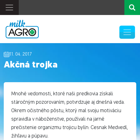
11. 04. 2017
Akčná trojka
Mnohé vedomosti, ktoré naši predkovia získali
stáročným pozorovaním, potvrdzuje aj dnešná veda.
Okrem očistného pôstu, ktorý mal svoju motiváciu
spravidla v náboženstve, používali na jarné
prečistenie organizmu trojicu bylín: Cesnak Medvedí,
žihľavu a púpavu.