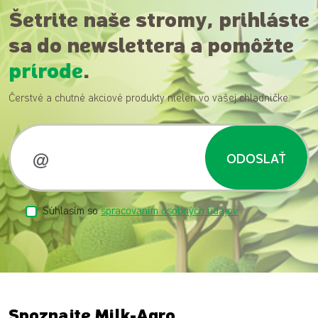
Šetrite naše stromy, prihláste
sa do newslettera a pomôžte
prírode
.
Čerstvé a chutné akciové produkty nielen vo vašej chladničke.
ODOSLAŤ
Súhlasím so
spracovaním osobných údajov
Spoznajte Milk-Agro