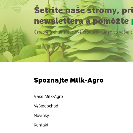
Šetrite naše stromy, pr
newslettera a pomôžte
Čerstvé a chutné akciové produkty nielen vo vašej c
Spoznajte Milk-Agro
Vaše Milk-Agro
Veľkoobchod
Novinky
Kontakt