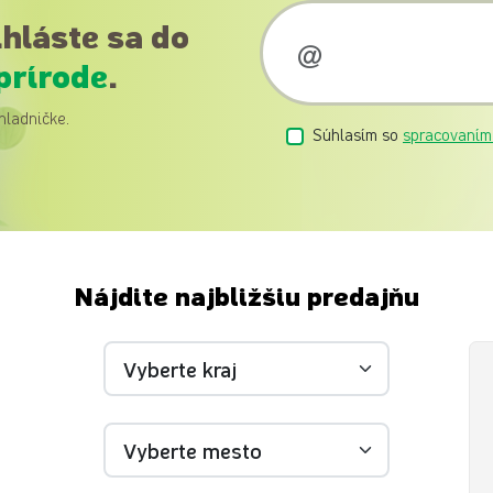
ihláste sa do
prírode
.
hladničke.
Súhlasím so
spracovaním
Nájdite najbližšiu predajňu