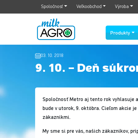
Spoločnosť
Veľkoobchod
Výroba
Produkty
03. 10. 2018
9. 10. – Deň súk
Spoločnosť Metro aj tento rok vyhlasuje
bude v utorok, 9. októbra. Cieľom akcie j
zákazníkmi.
My sme si pre vás, našich zákazníkov, pr