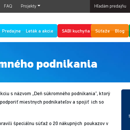
FAQ
Projekty
Hľadám predajňu
Predajne
Leták a akcie
SABI kuchyňa
Súťaže
Blog
romného podnikania
 akciu s názvom „Deň súkromného podnikania“, ktorý
e podporiť miestnych podnikateľov a spojiť ich so
ipravili špeciálnu súťaž o 20 nákupných poukazov v