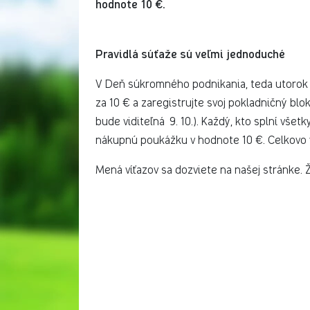
hodnote 10 €.
Pravidlá súťaže sú veľmi jednoduché
V Deň súkromného podnikania, teda utorok 9
za 10 € a zaregistrujte svoj pokladničný bl
bude viditeľná 9. 10.). Každý, kto splní vše
nákupnú poukážku v hodnote 10 €. Celkovo 
Mená víťazov sa dozviete na našej stránke. Ž