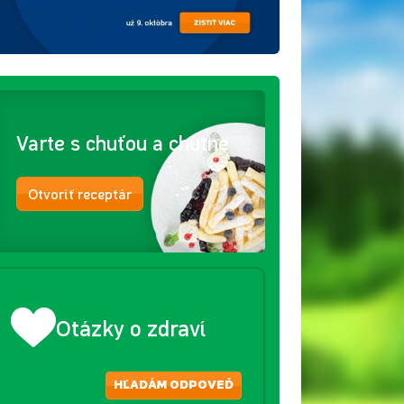
Varte s chuťou a chutne
Otvoriť receptár
Otázky o zdraví
HĽADÁM ODPOVEĎ